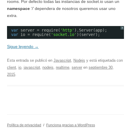
rooms. Por defecto todas las instancias de socket.io usan un
namespace
‘/’ dependera de nosotros queremos usar uno
extra.
?
var
server = require(
'http'
).Server(app);
var
io = require(
'socket.io'
)(server);
Sigue leyendo
→
Esta entrada se publicó en
Javascript
,
Nodejs
y está etiquetada con
client
,
io
,
javascript
,
nodejs
,
realtime
,
server
en
septiembre 30,
2015
.
Política de privacidad
Funciona gracias a WordPress