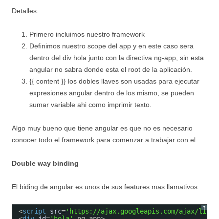
Detalles:
Primero incluimos nuestro framework
Definimos nuestro scope del app y en este caso sera
dentro del div hola junto con la directiva ng-app, sin esta
angular no sabra donde esta el root de la aplicación.
{{ content }} los dobles llaves son usadas para ejecutar
expresiones angular dentro de los mismo, se pueden
sumar variable ahi como imprimir texto.
Algo muy bueno que tiene angular es que no es necesario
conocer todo el framework para comenzar a trabajar con el.
Double way binding
El biding de angular es unos de sus features mas llamativos
?
<
script
src
=
'https://ajax.googleapis.com/ajax/libs/
<
div
id
=
'hola'
ng-app>