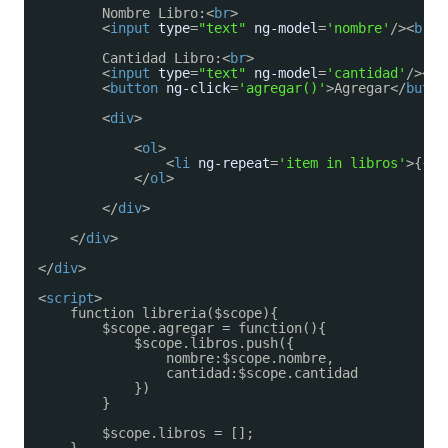
Nombre Libro:<
br
>
<
input
type
=
"text"
ng-model
=
'nombre'
/><
br
>
Cantidad Libro:<
br
>
<
input
type
=
"text"
ng-model
=
'cantidad'
/><
br
<
button
ng-click
=
'agregar()'
>Agregar</
butto
<
div
>
<
ol
>
<
li
ng-repeat
=
'item in libros'
>{{ i
</
ol
>
</
div
>
</
div
>
</
div
>
<
script
>
function libreria($scope){
$scope.agregar = function(){
$scope.libros.push({
nombre:$scope.nombre,
cantidad:$scope.cantidad
})
}
$scope.libros = [];