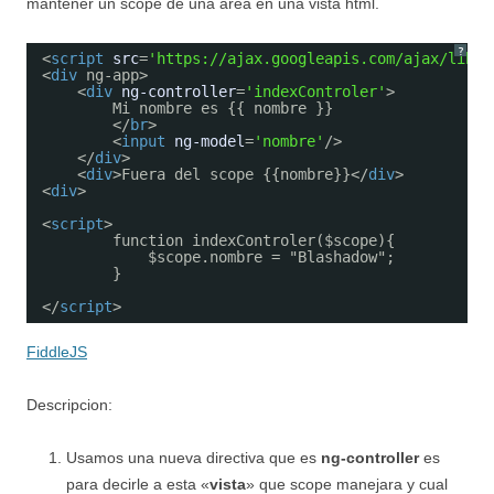
mantener un scope de una area en una vista html.
?
<
script
src
=
'https://ajax.googleapis.com/ajax/libs/
<
div
ng-app>
<
div
ng-controller
=
'indexControler'
>
Mi nombre es {{ nombre }}
</
br
>
<
input
ng-model
=
'nombre'
/>
</
div
>
<
div
>Fuera del scope {{nombre}}</
div
>
<
div
>
<
script
>    
function indexControler($scope){
$scope.nombre = "Blashadow";
}
</
script
>
FiddleJS
Descripcion:
Usamos una nueva directiva que es
ng-controller
es
para decirle a esta «
vista
» que scope manejara y cual