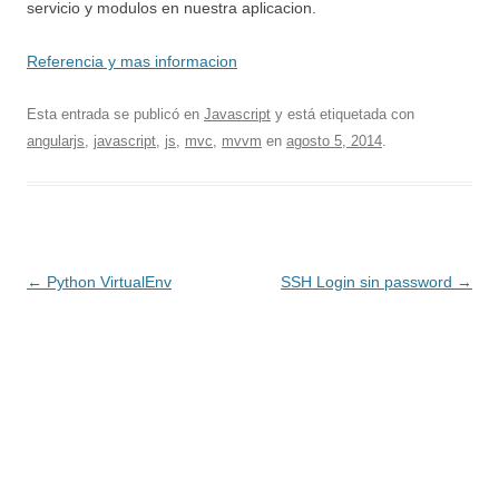
servicio y modulos en nuestra aplicacion.
Referencia y mas informacion
Esta entrada se publicó en
Javascript
y está etiquetada con
angularjs
,
javascript
,
js
,
mvc
,
mvvm
en
agosto 5, 2014
.
Navegación
←
Python VirtualEnv
SSH Login sin password
→
de
entradas