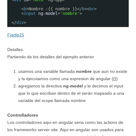
<
b
>Nombre :{{ nombre }}</
b
><
br
>
<
input
ng-model
=
'nombre'
>
</
div
>
FiddleJS
Detalles:
Partiendo de los detalles del ejemplo anterior
usamos una variable llamada
nombre
que aun no existe
y la ejecutamos como una expresion de angular {{}}
agregamos la directiva
ng-model
y le decimos el input
que lo que escriban dentro de el serán mapeado a una
variable del scope llamada nombre
Controlladores
Los controladores aqui en angular seria como las actions de
los frameworks server site. Aqui en angular son usados para