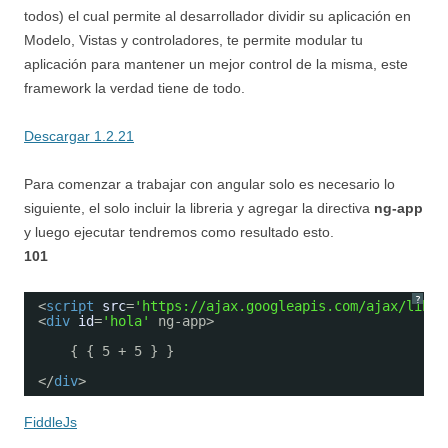
todos) el cual permite al desarrollador dividir su aplicación en
Modelo, Vistas y controladores, te permite modular tu
aplicación para mantener un mejor control de la misma, este
framework la verdad tiene de todo.
Descargar 1.2.21
Para comenzar a trabajar con angular solo es necesario lo
siguiente, el solo incluir la libreria y agregar la directiva
ng-app
y luego ejecutar tendremos como resultado esto.
101
?
<
script
src
=
'https://ajax.googleapis.com/ajax/libs/
<
div
id
=
'hola'
ng-app>
{ { 5 + 5 } }
</
div
>
FiddleJs