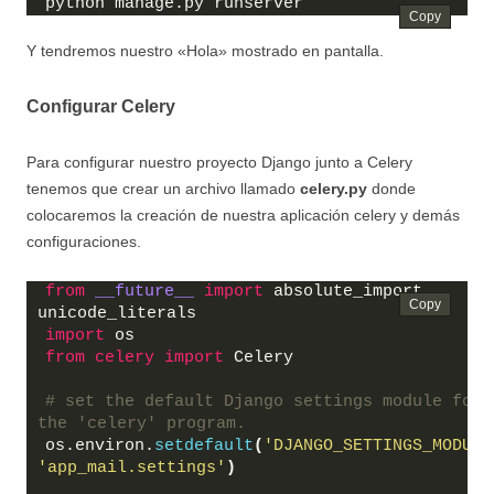
python manage.py runserver
Y tendremos nuestro «Hola» mostrado en pantalla.
Configurar Celery
Para configurar nuestro proyecto Django junto a Celery
tenemos que crear un archivo llamado
celery.py
donde
colocaremos la creación de nuestra aplicación celery y demás
configuraciones.
from
__future__
import
 absolute_import, 
unicode_literals
import
 os
from 
celery
 import
 Celery
# set the default Django settings module for 
the 'celery' program.
os.environ.
setdefault
(
'DJANGO_SETTINGS_MODULE
'app_mail.settings'
)