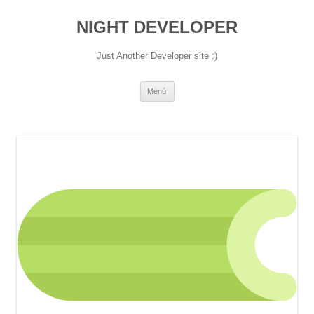
NIGHT DEVELOPER
Just Another Developer site :)
Saltar
Menú
al
contenido