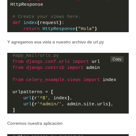
HttpResponse
# Create your views here.
def
index
(
request
)
:
return
HttpResponse
(
"Hola"
)
Y agregamos esa vista a nuestro archivo de url.py
#app_mail/urls.py
from 
django.conf.urls
 import
 url
from 
django.contrib
 import
 admin
from 
celery_example.views
 import
 index
urlpatterns = 
[
url
(
r
'^$'
, index
)
,
url
(
r
'^admin/'
, admin.site.urls
)
,
]
Corremos nuestra aplicación