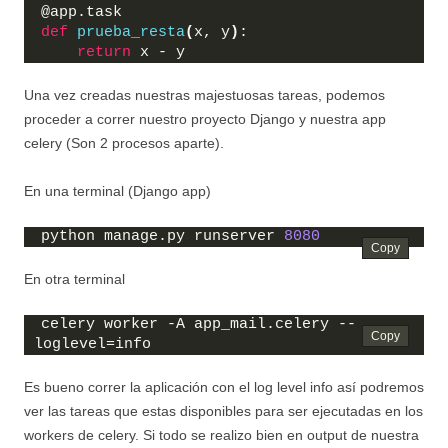
@app.task
def
prueba_resta
(
x, y
)
:
return
 x - y
Una vez creadas nuestras majestuosas tareas, podemos
proceder a correr nuestro proyecto Django y nuestra app
celery (Son 2 procesos aparte).
En una terminal (Django app)
python manage.py runserver 
8080
En otra terminal
celery worker -A app_mail.celery --
loglevel=info
Es bueno correr la aplicación con el log level info así podremos
ver las tareas que estas disponibles para ser ejecutadas en los
workers de celery. Si todo se realizo bien en output de nuestra