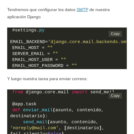
Tendremos que configurar los datos
SMTP
de nuestra
aplicación Django
#settings.
py
EMAIL_BACKEND=
'django.core.mail.backends.smtp.
EMAIL_HOST = 
""
SERVER_EMAIL = 
""
EMAIL_HOST_USER = 
""
EMAIL_HOST_PASSWORD = 
""
Y luego nuestra tarea para enviar correos:
from
 django.core.mail 
import
 send_mail
@app.task
def
enviar_mail
(
asunto, contenido, 
destinatario
)
:
send_mail
(
asunto, contenido, 
'noreply@mail.com'
, 
[
destinatario
]
, 