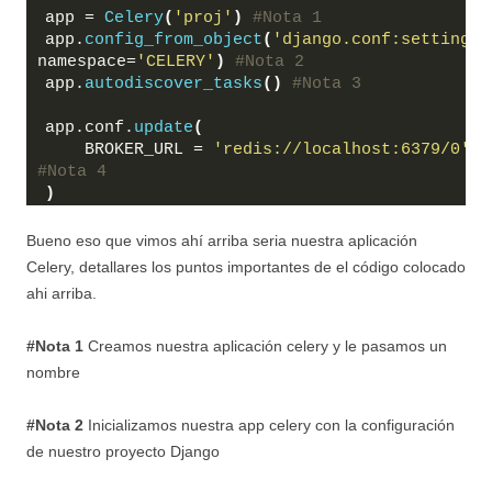
app = 
Celery
(
'proj'
)
#Nota 1
app.
config_from_object
(
'django.conf:settings'
namespace=
'CELERY'
)
#Nota 2
app.
autodiscover_tasks
()
#Nota 3
app.conf.
update
(
    BROKER_URL = 
'redis://localhost:6379/0'
, 
#Nota 4
)
Bueno eso que vimos ahí arriba seria nuestra aplicación
Celery, detallares los puntos importantes de el código colocado
ahi arriba.
#Nota 1
Creamos nuestra aplicación celery y le pasamos un
nombre
#Nota 2
Inicializamos nuestra app celery con la configuración
de nuestro proyecto Django