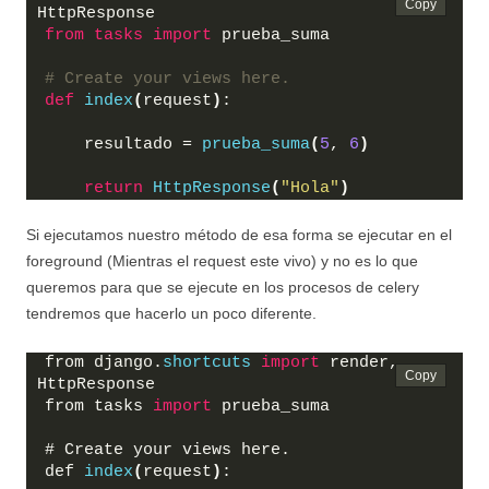
HttpResponse
from 
tasks
 import
 prueba_suma
# Create your views here.
def
index
(
request
)
:
    resultado = 
prueba_suma
(
5
, 
6
)
return
HttpResponse
(
"Hola"
)
Si ejecutamos nuestro método de esa forma se ejecutar en el
foreground (Mientras el request este vivo) y no es lo que
queremos para que se ejecute en los procesos de celery
tendremos que hacerlo un poco diferente.
from django.
shortcuts
import
 render, 
HttpResponse
from tasks 
import
 prueba_suma
# Create your views here.
def 
index
(
request
)
: