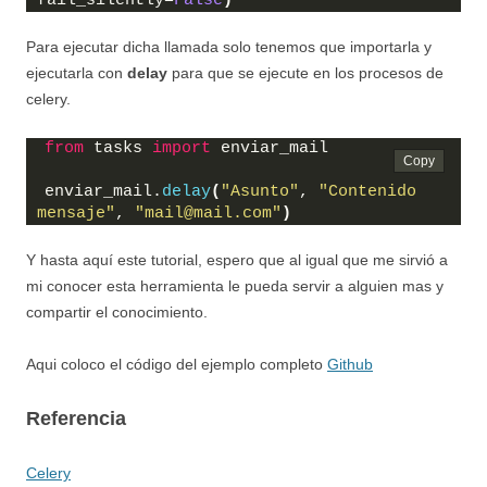
fail_silently=
False
)
Para ejecutar dicha llamada solo tenemos que importarla y
ejecutarla con
delay
para que se ejecute en los procesos de
celery.
from
 tasks 
import
 enviar_mail
enviar_mail.
delay
(
"Asunto"
, 
"Contenido 
mensaje"
, 
"mail@mail.com"
)
Y hasta aquí este tutorial, espero que al igual que me sirvió a
mi conocer esta herramienta le pueda servir a alguien mas y
compartir el conocimiento.
Aqui coloco el código del ejemplo completo
Github
Referencia
Celery