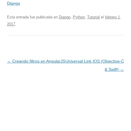
Django
Esta entrada fue publicada en
Django
,
Python
,
Tutorial
el
febrero 1,
2017
.
Navegación
←
Creando filtros en AngularJS
Universal Link IOS (Objective-C
de
& Swift)
→
entradas