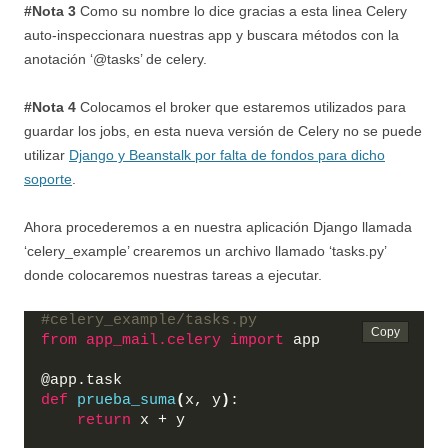
#Nota 3
Como su nombre lo dice gracias a esta linea Celery
auto-inspeccionara nuestras app y buscara métodos con la
anotación ‘@tasks’ de celery.
#Nota 4
Colocamos el broker que estaremos utilizados para
guardar los jobs, en esta nueva versión de Celery no se puede
utilizar
Django y Beanstalk por falta de fondos para dicho
soporte
.
Ahora procederemos a en nuestra aplicación Django llamada
‘celery_example’ crearemos un archivo llamado ‘tasks.py’
donde colocaremos nuestras tareas a ejecutar.
#celery_example/tasks.py
from 
app_mail.celery
 import
 app
@app.task
def
prueba_suma
(
x, y
)
:
return
 x + y