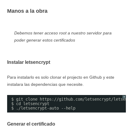
Manos a la obra
Debemos tener acceso root a nuestro servidor para
poder generar estos certificados
Instalar letsencrypt
Para instalarlo es solo clonar el projecto en Github y este
instalara las dependencias que necesite.
?
$ git clone https://github.com/letsencrypt/letsencr
$ cd letsencrypt
$ ./letsencrypt-auto --help
Generar el certificado