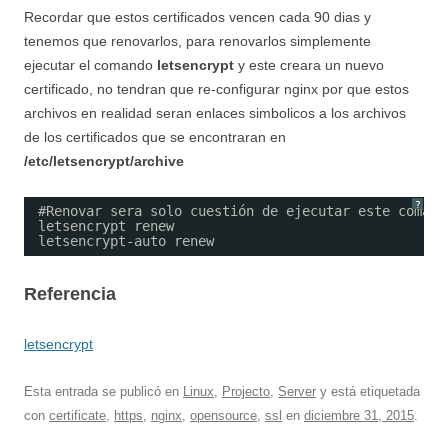
Recordar que estos certificados vencen cada 90 dias y
tenemos que renovarlos, para renovarlos simplemente
ejecutar el comando
letsencrypt
y este creara un nuevo
certificado, no tendran que re-configurar nginx por que estos
archivos en realidad seran enlaces simbolicos a los archivos
de los certificados que se encontraran en
/etc/letsencrypt/archive
?
#Renovar sera solo cuestión de ejecutar este comand
letsencrypt renew
letsencrypt-auto renew
Referencia
letsencrypt
Esta entrada se publicó en
Linux
,
Projecto
,
Server
y está etiquetada
con
certificate
,
https
,
nginx
,
opensource
,
ssl
en
diciembre 31, 2015
.