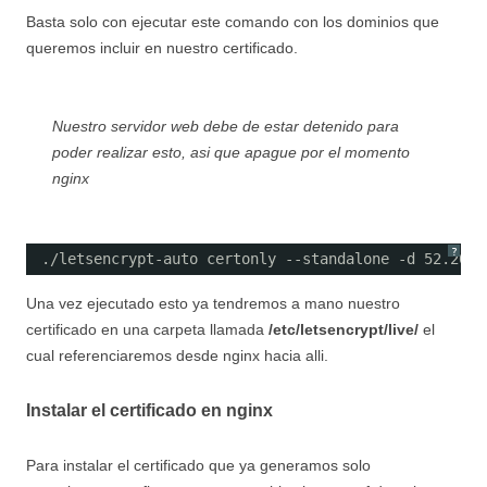
Basta solo con ejecutar este comando con los dominios que
queremos incluir en nuestro certificado.
Nuestro servidor web debe de estar detenido para
poder realizar esto, asi que apague por el momento
nginx
?
./letsencrypt-auto certonly --standalone -d 52.201.
Una vez ejecutado esto ya tendremos a mano nuestro
certificado en una carpeta llamada
/etc/letsencrypt/live/
el
cual referenciaremos desde nginx hacia alli.
Instalar el certificado en nginx
Para instalar el certificado que ya generamos solo