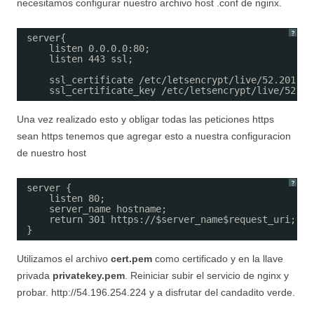
necesitamos configurar nuestro archivo host .conf de nginx.
?
server{
listen 0.0.0.0:80;
listen 443 ssl;
ssl_certificate /etc/letsencrypt/live/52.201.24
ssl_certificate_key /etc/letsencrypt/live/52.20
Una vez realizado esto y obligar todas las peticiones https
sean https tenemos que agregar esto a nuestra configuracion
de nuestro host
?
server {
listen 80;
server_name hostname;
return 301 https://$server_name$request_uri;
}
Utilizamos el archivo
cert.pem
como certificado y en la llave
privada
privatekey.pem
. Reiniciar subir el servicio de nginx y
probar. http://54.196.254.224 y a disfrutar del candadito verde.